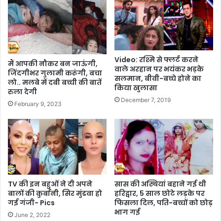
Video: रश्मि से फ्लर्ट करने
मैं आपकी नौकर बन जाऊंगी,
वाले अरहान पर भयंकर भड़के
जिंदगीभर गुलामी करूंगी, बचा
सलमान, बीवी-बच्चे होने का
लो.. मलबे में दबी बच्ची की बातें
किया खुलासा
रुला देगी
December 7, 2019
February 9, 2023
TV की इन बहुओं ने दी अपने
सास की अस्थियां बहाने गई थी
बालों की कुर्बानी, सिर मुंडवा हो
हरिद्वार, 5 साल छोटे लड़के पर
गई गंजी- Pics
फिसला दिल, पति-बच्चों को छोड़
भाग गई
June 2, 2022