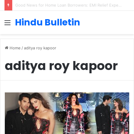
Cervical Cancer Prevention in Men: Why HPV Vaccination for Males is Critical
Hindu Bulletin
Menu
Home
/
aditya roy kapoor
aditya roy kapoor