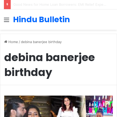
Cervical Cancer Prevention in Men: Why HPV Vaccination for Males is Critical
Hindu Bulletin
Menu
Home
/
debina banerjee birthday
debina banerjee
birthday