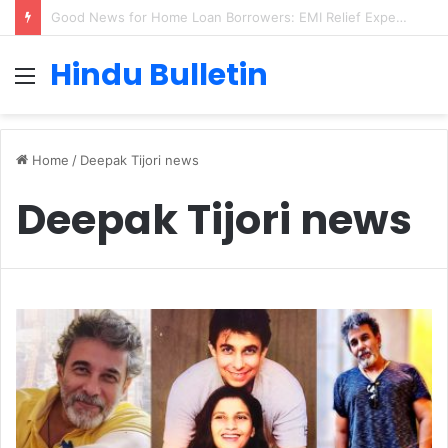
Cervical Cancer Prevention in Men: Why HPV Vaccination for Males is Critical
Hindu Bulletin
Menu
Home
/
Deepak Tijori news
Deepak Tijori news