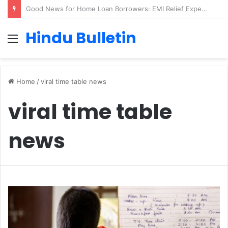
Good News for Home Loan Borrowers: EMI Relief Expected in 2025
Hindu Bulletin
Menu
Home
/
viral time table news
viral time table
news