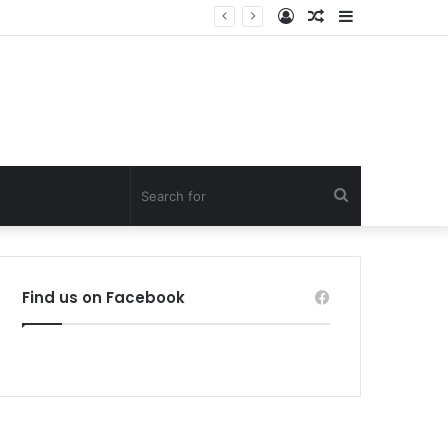
Log
Random
Sidebar
In
Article
Search
for
Find us on Facebook