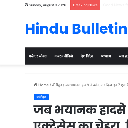
Cervical Canc
Sunday, August 9 2026
Breaking News
Hindu Bulletin
मज़ेदार जोक्स
वायरल वीडियो
देश विदेश
अध्यात्म
जरा ह
Home
/
बॉलीवुड
/
जब भयानक हादसे ने बर्बाद कर दिया इन 7 एक्ट्
बॉलीवुड
जब भयानक हादसे ने
एक्ट्रेसेस का चेहर