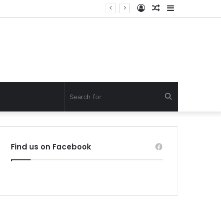
Log
Random
Sidebar
In
Article
Search
for
Find us on Facebook