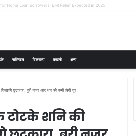
cer Prevention in Men: Why HPV Vaccination for Males is Critical
टके
राशिफल
दिलचस्प
कहानी
अन्य
े दिलाएंगे छुटकारा, बुरी नजर और धन की कमी होगी दूर
ूक टोटके शनि की
ंगे छुटकारा, बुरी नजर