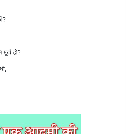
की?
े मूर्ख हो?
थी,