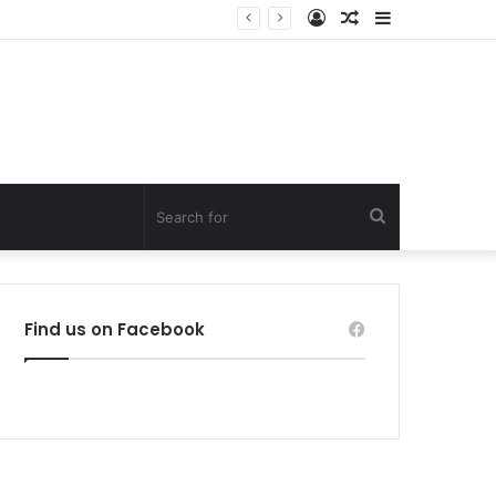
Log
Random
Sidebar
In
Article
Search
for
Find us on Facebook