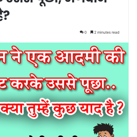
है?
0
2 minutes read