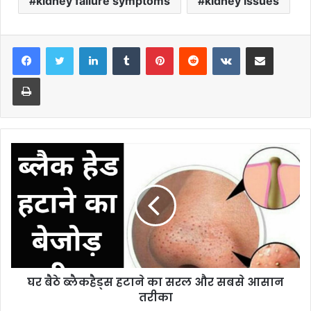
kidney failure symptoms
kidney issues
LinkedIn
Tumblr
Pinterest
Reddit
VKontakte
Share via Email
Print
घर बैठे ब्लैकहैड्स हटाने का सरल और सबसे आसान
तरीका