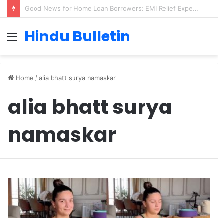
Good News for Home Loan Borrowers: EMI Relief Expected in 2025
Hindu Bulletin
Menu
Home
/
alia bhatt surya namaskar
alia bhatt surya
namaskar