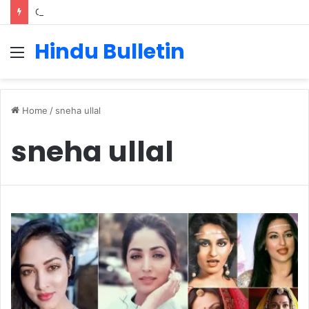
Cervical Cancer Prevention in Men: Why HPV Vaccination for Males is Critical
Hindu Bulletin
Menu
Home
/
sneha ullal
sneha ullal