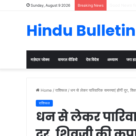
Cervical Canc
Sunday, August 9 2026
Breaking News
Hindu Bulletin
मज़ेदार जोक्स
वायरल वीडियो
देश विदेश
अध्यात्म
जरा ह
Home
/
राशिफल
/
धन से लेकर पारिवारिक समस्याएं होंगीं दूर, शि
राशिफल
धन से लेकर पारिवा
दूर, शिवजी की कृपा