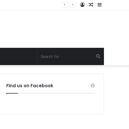
Log
Random
Sidebar
In
Article
Search
for
Find us on Facebook