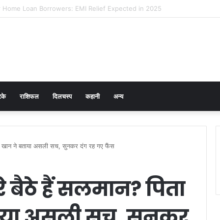
 Prevention in Men: Why HPV Vaccination for Males is Critical
टके
राशिफल
दिलचस्प
कहानी
अन्य
 सलीम खान ने बताया असली सच, सुनकर दंग रह गए फैंस
ारे बैठे हैं सलमान? पिता
ाया असली सच, सुनकर