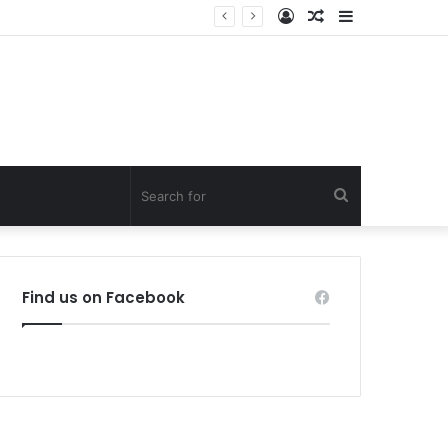
Log
Random
Sidebar
In
Article
Search
for
Find us on Facebook