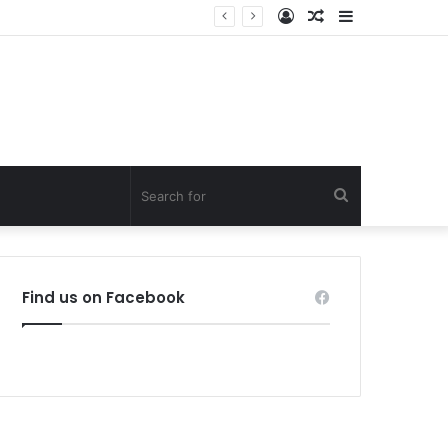
Log
Random
Sidebar
In
Article
Search
for
Find us on Facebook