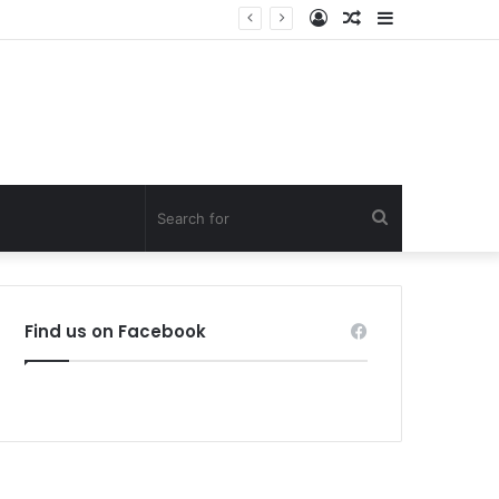
Log
Random
Sidebar
In
Article
Search
for
Find us on Facebook