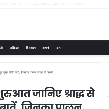
cer Prevention in Men: Why HPV Vaccination for Males is Critical
टके
राशिफल
दिलचस्प
कहानी
अन्य
ी हुई कुछ विशेष बातें, जिनका पालन करना है जरुरी
शुरुआत जानिए श्राद्ध से
ष बातें, जिनका पालन