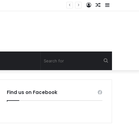
Log
Random
Sidebar
In
Article
Search
for
Find us on Facebook