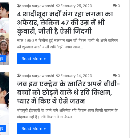
pooja suryawanshi
February 25, 2023
0
4 शादीशुदा मर्दों संग रहा नगमा का
अफेयर, लेकिन 47 की उम्र में भी
कुंवारी, जीती है ऐसी जिंदगी
साल 1990 में रिलीज हुई सलमान खान की फिल्म ‘बागी’ से अपने करियर
की शुरुआत करने वाली अभिनेत्री नगमा आज…
Read More »
वुड
pooja suryawanshi
February 14, 2023
0
जब इस एक्ट्रेस के खातिर अपने बीवी-
बच्चों को छोड़ने वाले थे रवि किशन,
प्यार में किए थे ऐसे जतन
भोजपुरी इंडस्ट्री के जाने माने अभिनेता रवि किशन आज किसी पहचान के
मोहताज नहीं है। रवि किशन ने ना केवल…
Read More »
वुड