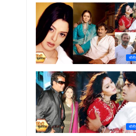
बॉली
बॉली