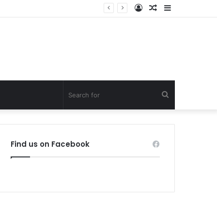
Log
Random
Sidebar
In
Article
Search
for
Find us on Facebook