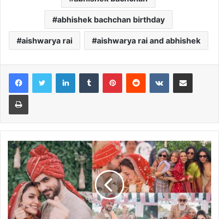
abhishek bachchan birthday
aishwarya rai
aishwarya rai and abhishek
LinkedIn
Tumblr
Pinterest
Reddit
VKontakte
Share via Email
Print