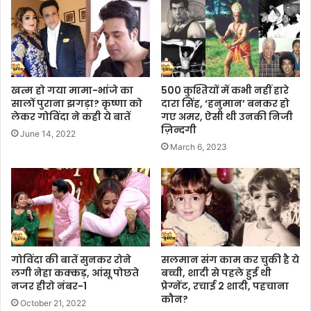
खत्म हो गया मामा-भांजे का
500 कुश्तियों में कभी नहीं हारे
सालों पुराना झगड़ा? कृष्णा को
दारा सिंह, ‘हनुमान’ बनकर हो
लेकर गोविंदा ने कही ये बातें
गए अमर, ऐसी थी उनकी निजी
ज़िन्दगी
June 14, 2022
March 6, 2023
गोविंदा की बातें सुनकर रोने
सलमान संग काम कर चुकी है ये
लगी नेहा कक्कड़, आंसू पोछते
बच्ची, शादी से पहले हुई थी
नजर हीरो नंबर-1
प्रेग्नेंट, रचाई 2 शादी, पहचाना
कौन?
October 21, 2022