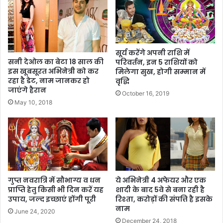
सूर्य करेंगे अपनी राशि में
सनी देओल का बेटा 18 साल की
परिवर्तन, इन 5 राशियों को
इस खूबसूरत अभिनेत्री को कर
मिलेगा सुख, होगी सम्मान में
रहा है डेट, नाम जानकर हो
वृद्धि
जाएंगे हैरान
October 16, 2019
May 10, 2018
गुप्त नवरात्रि में सौभाग्य व धन
ये अभिनेत्री 4 अफेयर और एक
प्राप्ति हेतु किसी भी दिन करें यह
शादी के बाद 5वे से बना रही है
उपाय, जल्द इच्छाएं होंगी पूरी
रिश्ता, करोड़ों की संपत्ति है इसके
नाम
June 24, 2020
December 24, 2018