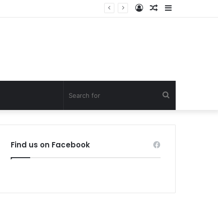
Log
Random
Sidebar
In
Article
Search
for
Find us on Facebook