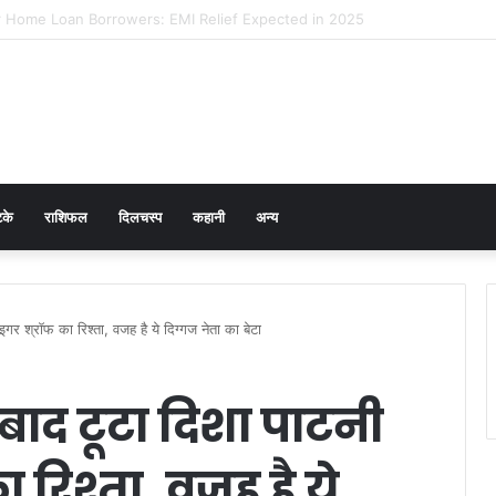
 Prevention in Men: Why HPV Vaccination for Males is Critical
टके
राशिफल
दिलचस्प
कहानी
अन्य
 श्रॉफ का रिश्ता, वजह है ये दिग्गज नेता का बेटा
द टूटा दिशा पाटनी
रिश्ता, वजह है ये