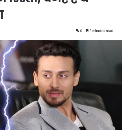
ा
0
2 minutes read