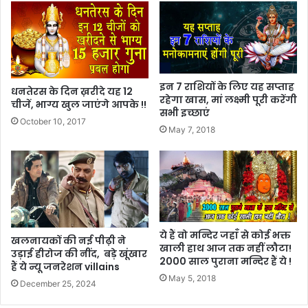
इन 7 राशियों के लिए यह सप्ताह
धनतेरस के दिन ख़रीदे यह 12
रहेगा खास, मां लक्ष्मी पूरी करेंगी
चीजें, भाग्य खुल जाएंगे आपके !!
सभी इच्छाएं
October 10, 2017
May 7, 2018
ये हैं वो मन्दिर जहाँ से कोई भक्त
खलनायकों की नई पीढ़ी ने
खाली हाथ आज तक नहीं लौटा!
उड़ाई हीरोज की नींद, बड़े खूंखार
2000 साल पुराना मन्दिर हैं ये !
हैं ये न्यू जनरेशन villains
May 5, 2018
December 25, 2024