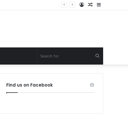
Log
Random
Sidebar
In
Article
Search
for
Find us on Facebook