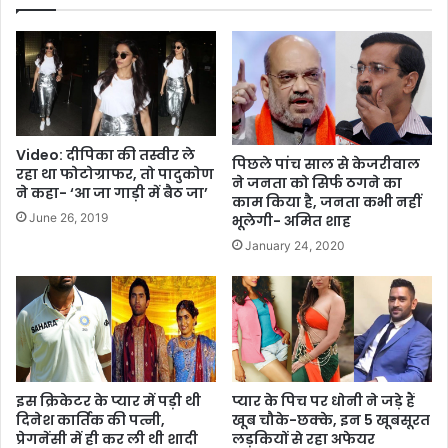
Video: दीपिका की तस्वीर ले
पिछले पांच साल से केजरीवाल
रहा था फोटोग्राफर, तो पादुकोण
ने जनता को सिर्फ ठगने का
ने कहा- ‘आ जा गाड़ी में बैठ जा’
काम किया है, जनता कभी नहीं
June 26, 2019
भूलेगी- अमित शाह
January 24, 2020
इस क्रिकेटर के प्यार में पड़ी थी
प्यार के पिच पर धोनी ने जड़े हैं
दिनेश कार्तिक की पत्नी,
खूब चौके-छक्के, इन 5 खूबसूरत
प्रेगनेंसी में ही कर ली थी शादी
लड़कियों से रहा अफेयर