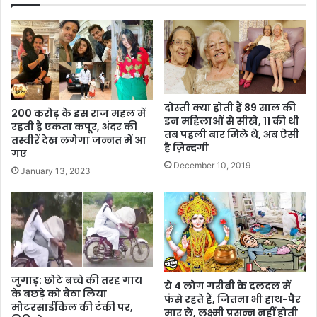
दोस्ती क्या होती हैं 89 साल की
200 करोड़ के इस राज महल में
इन महिलाओं से सीखे, 11 की थी
रहती है एकता कपूर, अंदर की
तब पहली बार मिले थे, अब ऐसी
तस्वीरें देख लगेगा जन्नत में आ
है ज़िन्दगी
गए
December 10, 2019
January 13, 2023
जुगाड़: छोटे बच्चे की तरह गाय
ये 4 लोग गरीबी के दलदल में
के बछड़े को बैठा लिया
फंसे रहते हैं, जितना भी हाथ-पैर
मोटरसाईकिल की टंकी पर,
मार ले, लक्ष्मी प्रसन्न नहीं होती