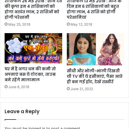
राशिफल 26 मई 2018 : शनि देव
राशिफल 13 मई 2018 : आज के
की कृपा इन 4 राशिवालों को
दिन इन 6 राशिवालों को बहुत
होगा अत्यंत लाभ, 2 राशिओं को
होगा लाभ, 4 राशि को होगी
होगी परेशानी
परेशानियां
May 25, 2018
May 12, 2018
घर में है अगर धन की कमी तो
सीधी और भोली-भाली दिखती
अपनाएं बस ये टोटका, ताउम्र
थी TV की ये हसीनाएं, पैसा आते
बने रहेंगे मालामाल
ही बन गई हॉट, देखें तस्वीरें
June 6, 2018
June 21, 2022
Leave a Reply
You must be
logged in
to post a comment.