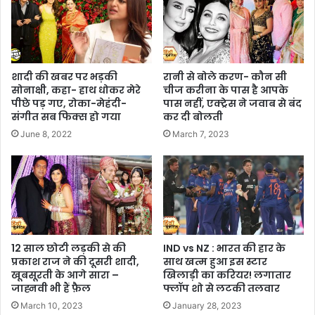
शादी की खबर पर भड़की
रानी से बोले करण- कौन सी
सोनाक्षी, कहा- हाथ धोकर मेरे
चीज करीना के पास है आपके
पीछे पड़ गए, रोका-मेहंदी-
पास नहीं, एक्ट्रेस ने जवाब से बंद
संगीत सब फिक्स हो गया
कर दी बोलती
June 8, 2022
March 7, 2023
12 साल छोटी लड़की से की
IND vs NZ : भारत की हार के
प्रकाश राज ने की दूसरी शादी,
साथ खत्म हुआ इस स्टार
खूबसूरती के आगे सारा –
खिलाड़ी का करियर! लगातार
जाह्नवी भी हैं फ़ैल
फ्लॉप शो से लटकी तलवार
March 10, 2023
January 28, 2023