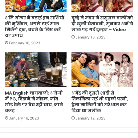
शनि गोचर ने बढ़ाई इन राशियों
दूल्हे ने मंडप में ससुराल वालों को
की मुश्किल, अगले ढाई साल
दी खुली चेतावनी, सुनकर शर्म से
मिलेंगे दुख, बचने के लिए करें
लाल पड़ गई दुल्हन – Video
यह उपाय
January 18, 2023
February 18, 2023
MA English चायवाली: अंग्रेजी
धर्मेंद्र की दूसरी शादी से
में PG, दिखने में मॉडल, जॉब
तिलमिला गई थी पहली पत्नी,
छोड़ ठेले पर बेच रही चाय, जाने
हेमा मालिनी को सरेआम कर
वजह
दिया था जलील
January 16, 2023
January 12, 2023