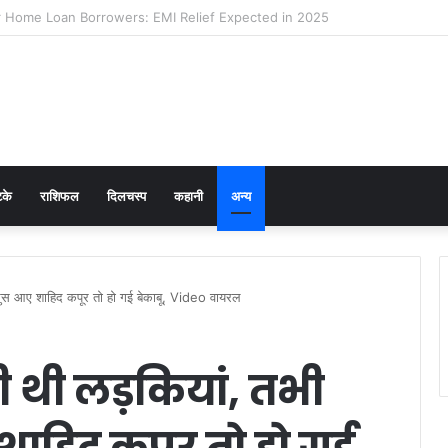
 Prevention in Men: Why HPV Vaccination for Males is Critical
टके
राशिफल
दिलचस्प
कहानी
अन्य
 घुस आए शाहिद कपूर तो हो गई बेकाबू, Video वायरल
ही थी लड़कियां, तभी
शाहिद कपूर तो हो गई