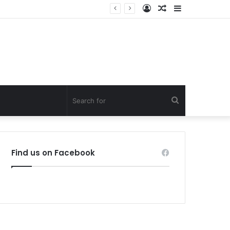
Log
Random
Sidebar
In
Article
Search
for
Find us on Facebook