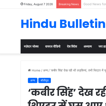
Cervical Cancer
Friday, August 7 2026
Breaking News
Hindu Bulletin
मज़ेदार जोक्स
वायरल वीडियो
देश विदेश
अध्यात्म
जरा ह
Home
/
अन्य
/
‘कबीर सिंह’ देख रही थी लड़कियां, तभी थिएटर में
अन्य
बॉलीवुड
‘कबीर सिंह’ देख र
थिएटर में घुस आए 