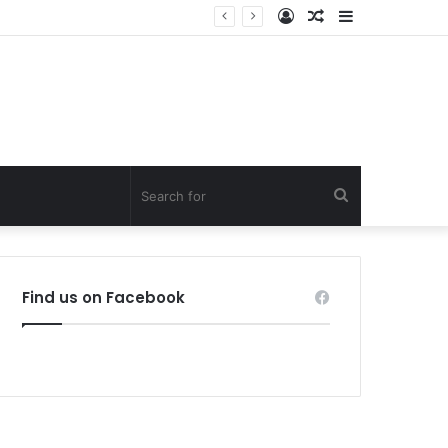
Log
Random
Sidebar
In
Article
Search
for
Find us on Facebook