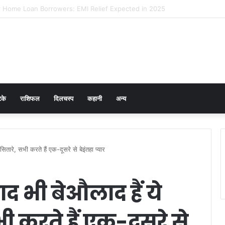
 Prevention in Men: Why HPV Vaccination for Males is Critical
टके
राशिफल
दिलचस्प
कहानी
अन्य
तारे, सभी करते हैं एक-दूसरे से बेइंतहा प्यार
द भी बेऔलाद हैं ये
ी करते हैं एक-दूसरे से