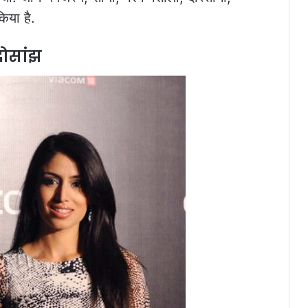
िया है.
ोसांझ