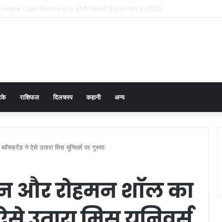
 Prevention in Men: Why HPV Vaccination for Males is Critical
टके
राशिफल
दिलचस्प
कहानी
अन्य
्वॉयफ्रेंड ने ऐसे उतारा मिस यूनिवर्स पर गुस्सा
 सेन और रोहमन शॉल का
ने ऐसे उतारा मिस यूनिवर्स