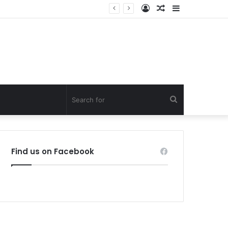
Log
Random
Sidebar
In
Article
Search
for
Find us on Facebook