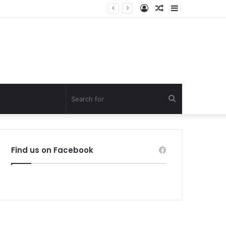
Log
Random
Sidebar
In
Article
Search
for
Find us on Facebook