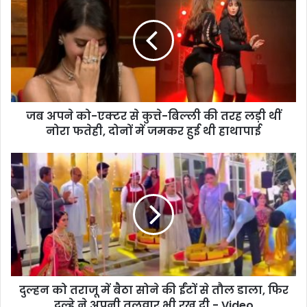
जब अपने को-एक्टर से कुत्ते-बिल्ली की तरह लड़ी थीं
नोरा फतेही, दोनों में जमकर हुई थी हाथापाई
दुल्हन को तराजू में बैठा सोने की ईंटों से तौल डाला, फिर
दूल्हे ने अपनी तलवार भी रख दी - Video