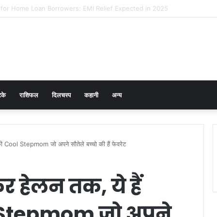
cer Prevention in Men: Why HPV Vaccination for Males is Critical
टके
राशिफल
दिलचस्प
कहानी
अन्य
 की Cool Stepmom जो अपने सौतेले बच्चो की हैं फेवरेट
 हेलन तक, ये हैं
l Stepmom जो अपने