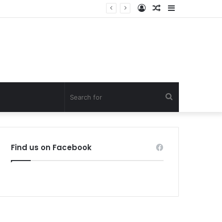
Log
Random
Sidebar
In
Article
Search
for
Find us on Facebook