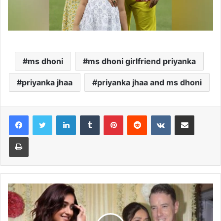
ms dhoni
ms dhoni girlfriend priyanka
priyanka jhaa
priyanka jhaa and ms dhoni
LinkedIn
Tumblr
Pinterest
Reddit
VKontakte
Share via Email
Print