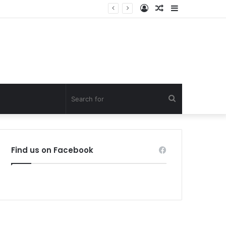
Log
Random
Sidebar
In
Article
Search
for
Find us on Facebook