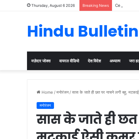
Cervical Can
Thursday, August 6 2026
Breaking News
Hindu Bulletin
मज़ेदार जोक्स
वायरल वीडियो
देश विदेश
अध्यात्म
जरा ह
Home
/
मनोरंजन
/
सास के जाते ही छत पर नाचने लगी बहू, मटकाई
मनोरंजन
सास के जाते ही छत
मटकाई ऐसी कमर कि