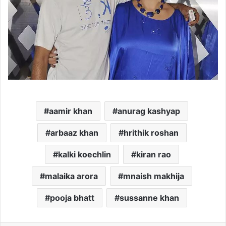
aamir khan
anurag kashyap
arbaaz khan
hrithik roshan
kalki koechlin
kiran rao
malaika arora
mnaish makhija
pooja bhatt
sussanne khan