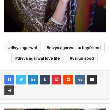
divya agarwal
divya agarwal ex boyfriend
divya agarwal love life
varun sood
LinkedIn
Tumblr
Pinterest
Reddit
VKontakte
Share via Email
Print