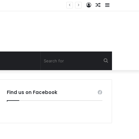
Log
Random
Sidebar
In
Article
Search
for
Find us on Facebook