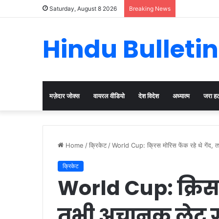
Cervical Can
Saturday, August 8 2026
Breaking News
Hindu Bulletin
मज़ेदार जोक्स
वायरल वीडियो
देश विदेश
अध्यात्म
जरा ह
Home
/
क्रिकेट
/
World Cup: क्रिस मोरिस फेंक रहे थे गेंद,
क्रिकेट
World Cup: क्रिस म
तभी अचानक लेट ग