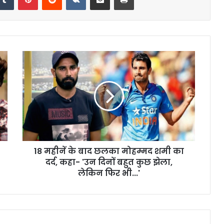
18 महीनें के बाद छलका मोहम्मद शमी का
दर्द, कहा- 'उन दिनों बहुत कुछ झेला,
लेकिन फिर भी...'