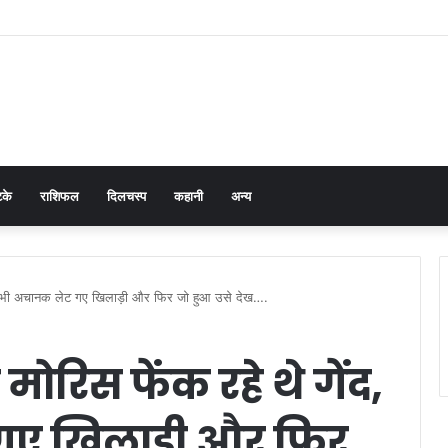
cer Prevention in Men: Why HPV Vaccination for Males is Critical
टके
राशिफल
दिलचस्प
कहानी
अन्य
 तभी अचानक लेट गए खिलाड़ी और फिर जो हुआ उसे देख….
ोरिस फेंक रहे थे गेंद,
ए खिलाड़ी और फिर