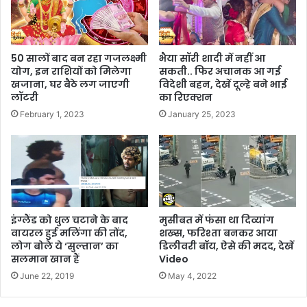
50 सालों बाद बन रहा गजलक्ष्मी
भैया सॉरी शादी में नहीं आ
योग, इन राशियों को मिलेगा
सकती.. फिर अचानक आ गई
खजाना, घर बैठे लग जाएगी
विदेशी बहन, देखें दूल्हे बने भाई
लॉटरी
का रिएक्शन
February 1, 2023
January 25, 2023
इंग्लैंड को धुल चटाने के बाद
मुसीबत में फंसा था दिव्यांग
वायरल हुई मलिंगा की तोंद,
शख्स, फरिश्ता बनकर आया
लोग बोले ये ‘सुल्तान’ का
डिलीवरी बॉय, ऐसे की मदद, देखें
सलमान खान हैं
Video
June 22, 2019
May 4, 2022