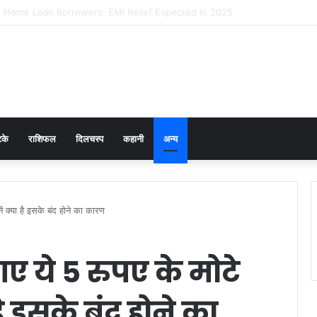
 Prevention in Men: Why HPV Vaccination for Males is Critical
टके
राशिफल
दिलचस्प
कहानी
अन्य
ं क्या है इसके बंद होने का कारण
ए ये 5 रुपए के मोटे
है इसके बंद होने का