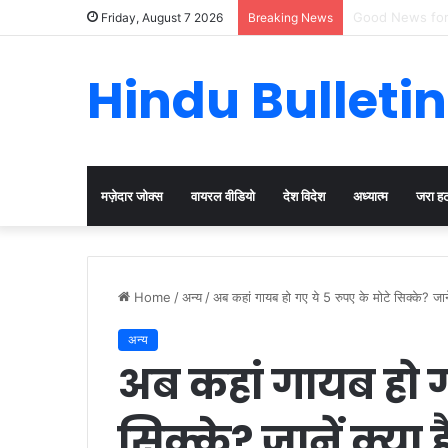
Cervical Cancer
Friday, August 7 2026
Breaking News
Hindu Bulletin
मज़ेदार जोक्स
वायरल वीडियो
देश विदेश
अध्यात्म
जरा ह
Home
/
अन्य
/
अब कहां गायब हो गए ये 5 रुपए के मोटे सिक्के? जाने
अन्य
अब कहां गायब हो ग
सिक्के? जानें क्या 