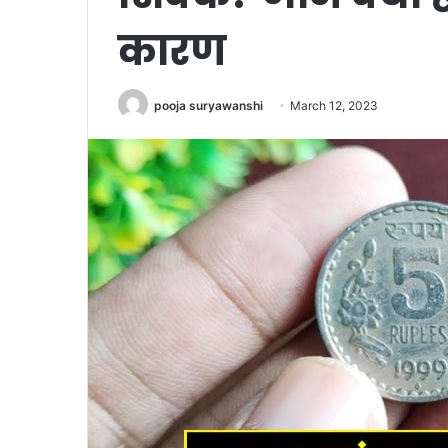
कारण
pooja suryawanshi
March 12, 2023