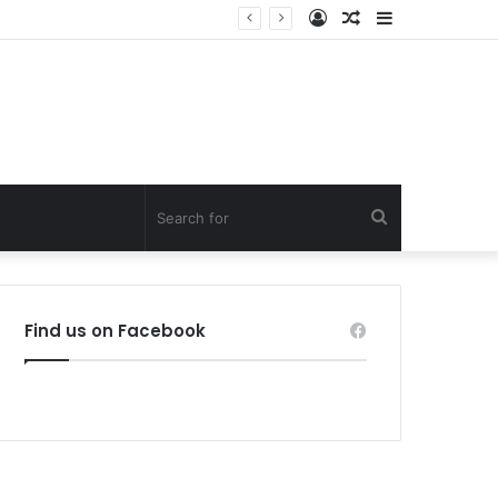
Log
Random
Sidebar
In
Article
Search
for
Find us on Facebook