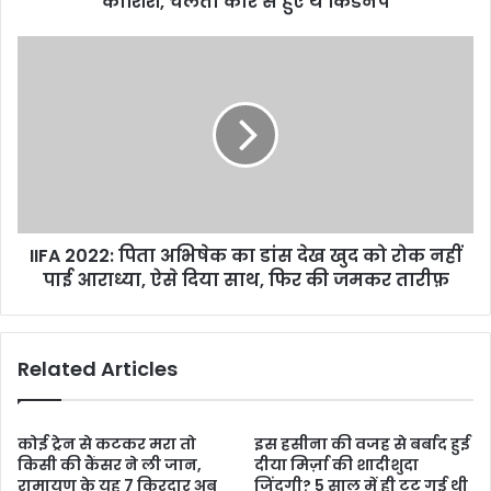
कोशिश, चलती कार से हुए थे किडनैप
IIFA 2022: पिता अभिषेक का डांस देख खुद को रोक नहीं
पाई आराध्या, ऐसे दिया साथ, फिर की जमकर तारीफ़
Related Articles
कोई ट्रेन से कटकर मरा तो
इस हसीना की वजह से बर्बाद हुई
किसी की कैंसर ने ली जान,
दीया मिर्ज़ा की शादीशुदा
रामायण के यह 7 किरदार अब
जिंदगी? 5 साल में ही टूट गई थी