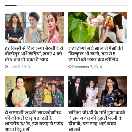
हर किसी से दिल लगा बैठती हैं ये
नही होगी नये साल में पैसों की
बॉलीवुड अभिनेत्रियां, नंबर 4 को
बिल्कुल भी कमी, बस ये 5
तो 9 बार हो चुका है प्यार
उपायों को जरूर कर लीजिए
June 5, 2019
December 7, 2019
ये जापानी लड़की माइक्रोसॉफ्ट
महिमा चौधरी के पति हुआ करते
की नौकरी छोड़ पढ़ा रही है
थे संजय दत्त की दूसरी पत्नी के
भारतीय दर्शन, इस वजह से पसंद
दीवाने, इस तरह आई खबर
आया हिंदू धर्म
सामने