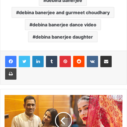
debina banerjee
debina banerjee and gurmeet choudhary
debina banerjee dance video
debina banerjee daughter
LinkedIn
Tumblr
Pinterest
Reddit
VKontakte
Share via Email
Print