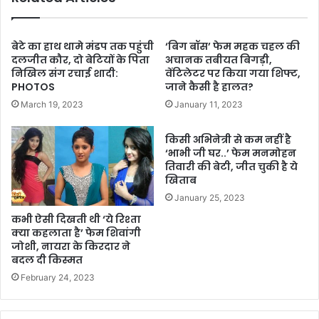
बेटे का हाथ थामे मंडप तक पहुंची
‘बिग बॉस’ फेम महक चहल की
दलजीत कौर, दो बेटियों के पिता
अचानक तबीयत बिगड़ी,
निखिल संग रचाई शादी:
वेंटिलेटर पर किया गया शिफ्ट,
PHOTOS
जाने कैसी है हालत?
March 19, 2023
January 11, 2023
किसी अभिनेत्री से कम नहीं है
‘भाभी जी घर..’ फेम मनमोहन
तिवारी की बेटी, जीत चुकी है ये
खिताब
January 25, 2023
कभी ऐसी दिखती थी ‘ये रिश्ता
क्या कहलाता है’ फेम शिवांगी
जोशी, नायरा के किरदार ने
बदल दी किस्मत
February 24, 2023