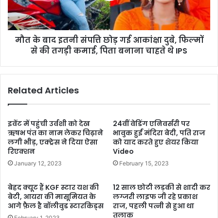
मौत के बाद इतनी संपत्ति छोड़ गई आकांक्षा दुबे, फिल्मों
से की तगड़ी कमाई, पिता बनाना चाहते थे IPS
Related Articles
इवेंट में पहुंची उर्वशी को देख
24वीं वेडिंग एनिवर्सरी पर
ऋषभ पंत का नाम लेकर चिढ़ाने
भावुक हुईं मंदिरा बेदी, पति राज
लगी भीड़, एक्ट्रेस ने दिया ऐसा
को याद करते हुए शेयर किया
रिएक्शन
Video
January 12, 2023
February 15, 2023
बेहद क्यूट हैं KGF स्टार यश की
12 साल छोटी लड़की से शादी कर
बेटी, आयरा की मासूमियत के
लग्जरी लाइफ जी रहे प्रकाश
आगे फ़ैल है बॉलीवुड स्टारकिड्स
राज, पहली पत्नी से हुआ था
तलाक
February 1, 2023