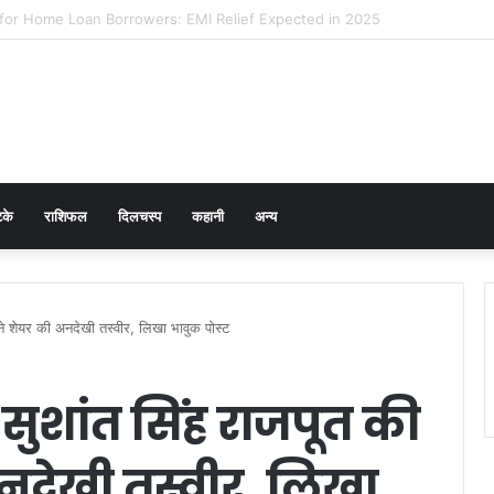
cer Prevention in Men: Why HPV Vaccination for Males is Critical
टके
राशिफल
दिलचस्प
कहानी
अन्य
 ने शेयर की अनदेखी तस्वीर, लिखा भावुक पोस्ट
 सुशांत सिंह राजपूत की
नदेखी तस्वीर, लिखा