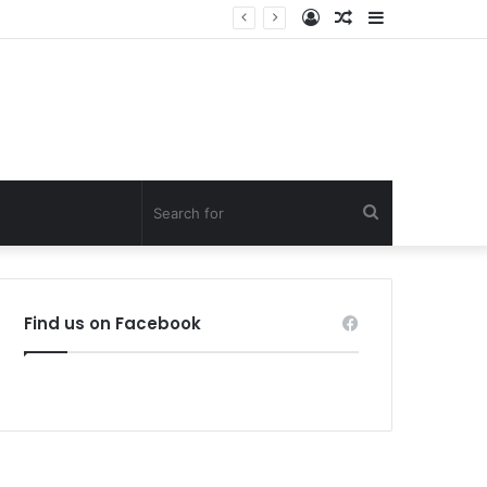
Log
Random
Sidebar
In
Article
Search
for
Find us on Facebook