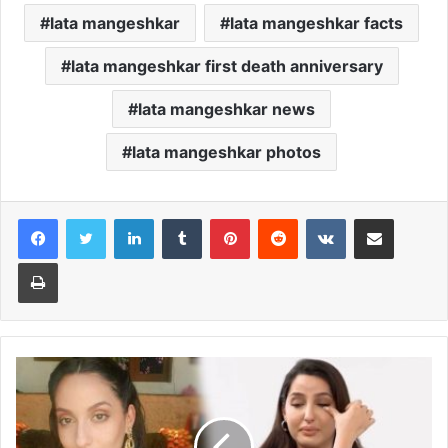
lata mangeshkar
lata mangeshkar facts
lata mangeshkar first death anniversary
lata mangeshkar news
lata mangeshkar photos
LinkedIn
Tumblr
Pinterest
Reddit
VKontakte
Share via Email
Print