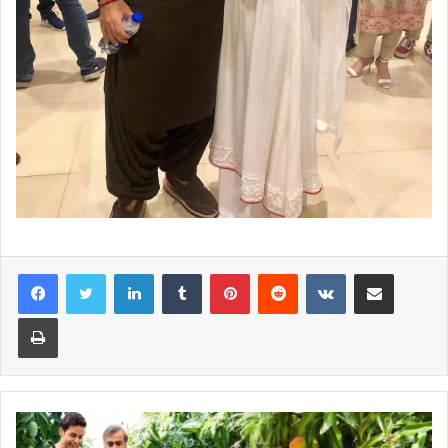
LinkedIn
Tumblr
Pinterest
Reddit
VKontakte
Share via Email
Print