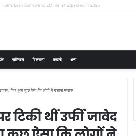
 Prevention in Men: Why HPV Vaccination for Males is Critical
टके
राशिफल
दिलचस्प
कहानी
अन्य
 इज्जत, फिर हुआ कुछ ऐसा कि लोगों ने उड़ाया मजाक
 टिकी थीं उर्फी जावेद
 कुछ ऐसा कि लोगों ने