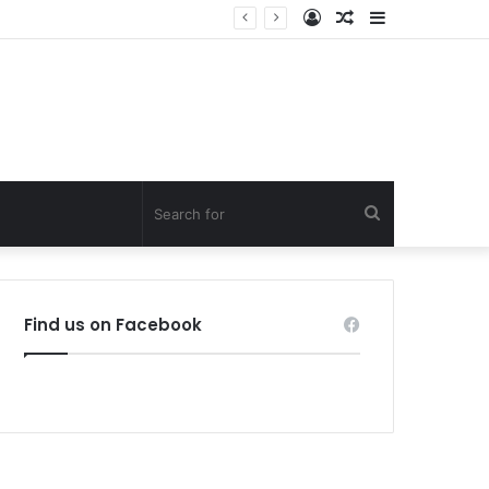
Log
Random
Sidebar
In
Article
Search
for
Find us on Facebook