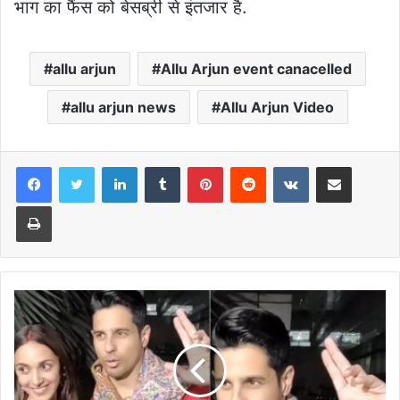
भाग का फैंस को बेसब्री से इंतजार है.
allu arjun
Allu Arjun event canacelled
allu arjun news
Allu Arjun Video
LinkedIn
Tumblr
Pinterest
Reddit
VKontakte
Share via Email
Print