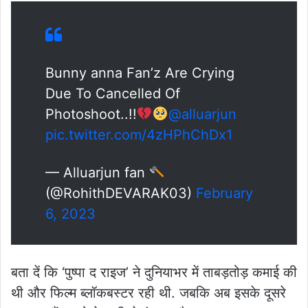
Bunny anna Fan’z Are Crying
Due To Cancelled Of
Photoshoot..!!
@alluarjun
pic.twitter.com/4zHPhChDx1
— Alluarjun fan
(@RohithDEVARAK03)
February
6, 2023
बता दें कि ‘पुष्पा द राइज’ ने दुनियाभर में ताबड़तोड़ कमाई की
थी और फिल्म ब्लॉकबस्टर रही थी. जबकि अब इसके दूसरे