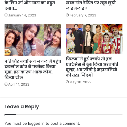
के लिए मां और सास का बहुत
खान संग डेटिंग पर खूब लूटी
दबाव…
लाइमलाइट
January 14, 2023
February 7, 2023
फिल्मों में हुई फ्लॉप तो इन
पति और बच्चों संग जंगल में पहुंच
एक्ट्रेसेस ने ढूंढ लिया अरबपति
दलजीत कौर ने फ्लॉन्ट किया
दूल्हा, अब जीती है महारानियों
चूड़ा, इस कारण भड़के लोग,
की तरह जिंदगी
किया ट्रोल
May 10, 2022
April 11, 2023
Leave a Reply
You must be
logged in
to post a comment.